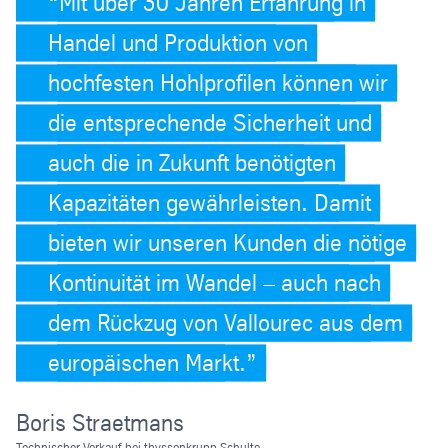
Mit über 30 Jahren Erfahrung in
Handel und Produktion von
hochfesten Hohlprofilen können wir
die entsprechende Sicherheit und
auch die in Zukunft benötigten
Kapazitäten gewährleisten. Damit
bieten wir unseren Kunden die nötige
Kontinuität im Wandel – auch nach
dem Rückzug von Vallourec aus dem
europäischen Markt.
Boris Straetmans
Technischer Verkauf bei thyssenkrupp Schulte