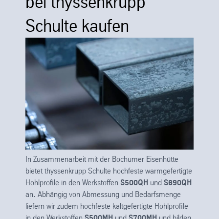
bei thyssenkrupp
Schulte kaufen
In Zusammenarbeit mit der Bochumer Eisenhütte
bietet thyssenkrupp Schulte hochfeste warmgefertigte
Hohlprofile in den Werkstoffen
S500QH
und
S690QH
an. Abhängig von Abmessung und Bedarfsmenge
liefern wir zudem hochfeste kaltgefertigte Hohlprofile
in den Werkstoffen
S500MH
und
S700MH
und bilden