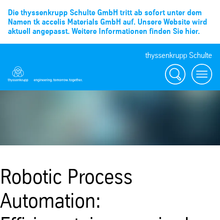
Die thyssenkrupp Schulte GmbH tritt ab sofort unter dem
Namen tk accelis Materials GmbH auf. Unsere Website wird
aktuell angepasst. Weitere Informationen finden Sie hier.
thyssenkrupp Schulte
Suche
Menü
Robotic Process
Automation: